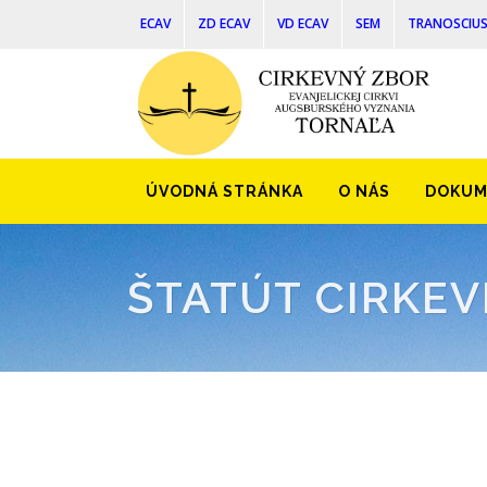
ECAV
ZD ECAV
VD ECAV
SEM
TRANOSCIU
ÚVODNÁ STRÁNKA
O NÁS
DOKUM
ŠTATÚT CIRKE