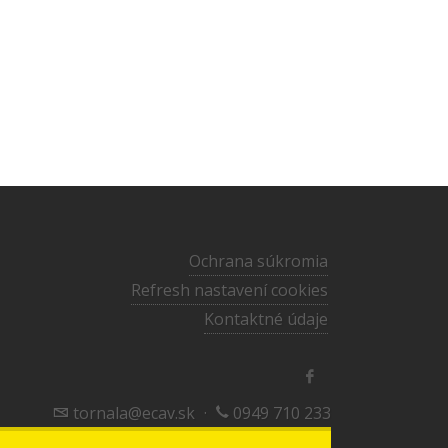
Ochrana súkromia
Refresh nastavení cookies
Kontaktné údaje
tornala@ecav.sk
·
0949 710 233