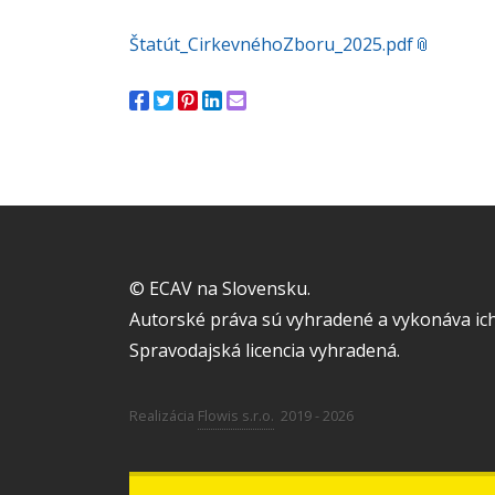
Štatút_CirkevnéhoZboru_2025.pdf
© ECAV na Slovensku.
Autorské práva sú vyhradené a vykonáva ich
Spravodajská licencia vyhradená.
Realizácia
Flowis s.r.o.
2019 - 2026