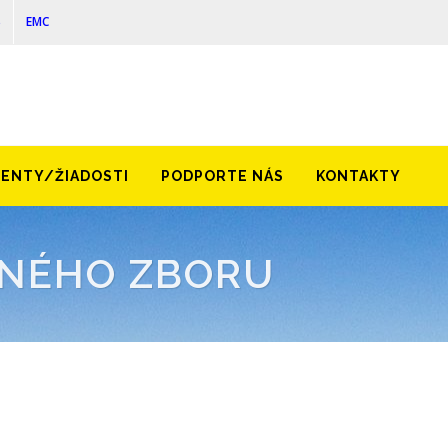
S
EMC
ENTY/ŽIADOSTI
PODPORTE NÁS
KONTAKTY
VNÉHO ZBORU